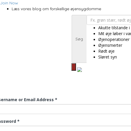
Join Now
Læs vores blog om forskellige øjensygdomme
Akutte tilstande i
Mit øje løber i v
Søg
Øjenoperationer 
Øjensmerter
Rødt øje
Sløret syn
sername or Email Address *
assword *