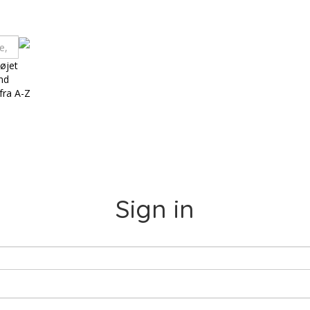
 øjet
and
fra A-Z
Sign in