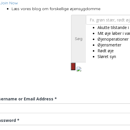
Join Now
Læs vores blog om forskellige øjensygdomme
Akutte tilstande i
Mit øje løber i v
Søg
Øjenoperationer 
Øjensmerter
Rødt øje
Sløret syn
sername or Email Address *
assword *