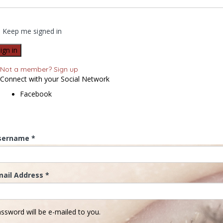
Keep me signed in
Not a member? Sign up
Connect with your Social Network
Facebook
sername *
mail Address *
ssword will be e-mailed to you.