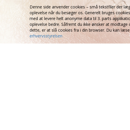
Denne side anvender cookies – små tekstfiler der læg
oplevelse når du besøger os. Generelt bruges cookies
med at levere helt anonyme data til 3. parts applikat
oplevelse bedre. Såfremt du ikke ønsker at modtage 
dette, er at slå cookies fra i din browser. Du kan l
erhvervsstyrelsen