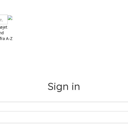
 øjet
and
fra A-Z
Sign in