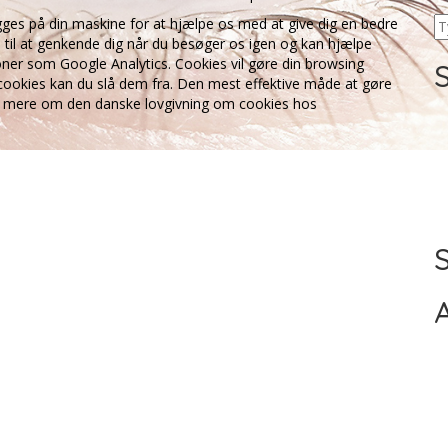
ges på din maskine for at hjælpe os med at give dig en bedre
 til at genkende dig når du besøger os igen og kan hjælpe
ioner som Google Analytics. Cookies vil gøre din browsing
cookies kan du slå dem fra. Den mest effektive måde at gøre
æse mere om den danske lovgivning om cookies hos
A