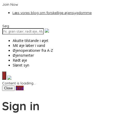
Join Now
Læs vores blog om forskellige øjensygdomme
Søg
Akutte tilstande i øjet
Mit øje løber i vand
Øjenoperationer fra A-Z
Øjensmerter
Rødt øje
Sløret syn
Content is loading...
Print
Close
Sign in