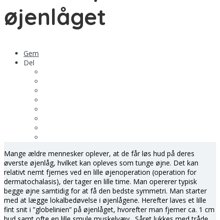
øjenlåget
Gem
Del
Mange ældre mennesker oplever, at de får løs hud på deres
øverste øjenlåg, hvilket kan opleves som tunge øjne. Det kan
relativt nemt fjernes ved en lille øjenoperation (operation for
dermatochalasis), der tager en lille time. Man opererer typisk
begge øjne samtidig for at få den bedste symmetri. Man starter
med at lægge lokalbedøvelse i øjenlågene. Herefter laves et lille
fint snit i ”globelinien” på øjenlåget, hvorefter man fjerner ca. 1 cm
hud samt ofte en lille smule muskelvæv. Såret lukkes med tråde,